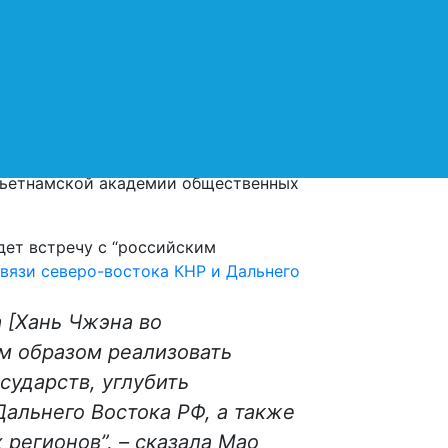
итут истории, археологии и
точного отделения Российской
ри поддержке Федерального
а». С докладами выступили
ого общества, исполнительный
орических наук Руслан Гагкуев,
хнологий, доцент Чан Туан Ань,
Вьетнамской академии общественных
дет встречу с “российским
связи северо-востока КНР и Дальнего
а [Хань Чжэна во
м образом реализовать
сударств, углубить
альнего Востока РФ, а также
 регионов”, – сказала Мао