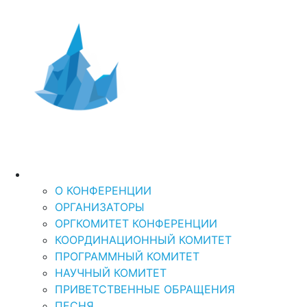
Дальний Восток и
XI Международная
научно-практическая кон
Арктика-2026
“ДАЛЬНИЙ ВОСТОК И АРКТИКА: УСТОЙЧ
О КОНФЕРЕНЦИИ
О КОНФЕРЕНЦИИ
ОРГАНИЗАТОРЫ
ОРГКОМИТЕТ КОНФЕРЕНЦИИ
КООРДИНАЦИОННЫЙ КОМИТЕТ
ПРОГРАММНЫЙ КОМИТЕТ
НАУЧНЫЙ КОМИТЕТ
ПРИВЕТСТВЕННЫЕ ОБРАЩЕНИЯ
ПЕСНЯ