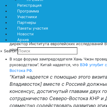
Дальневосточный федеральный университет, Инст
Регистрация
этнографии народов Дальнего Востока Дальневос
Программа
академии наук и Институт востоковедения РАН п
Участники
архивного агентства и фонда «История Отечеств
Партнеры
председатель правления Российского историческ
Пакеты участия
директор фонда «История Отечества», доктор ист
Новости
вице-президент Вьетнамской академии науки и те
Архив
директор Института европейских исследований 
наук Нгуен Чиен Тханг.
×
Search
В ходе форума зампредседателя Хань Чжэн прове
руководством”. Китай надеется, что
ВЭФ углубит 
Востока РФ.
“Китай надеется с помощью этого визит
Владивосток] вместе с Россией должны
консенсус, достигнутый главами двух го
сотрудничество Северо-Востока КНР и Д
совместно содействовать развитию этих