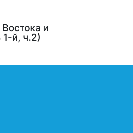
 Востока и
1-й, ч.2)
 Российско-Вьетнамская
йское историческое общество (РИО),