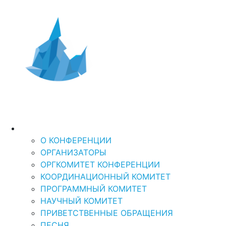
Дальний Восток и
XI Международная
научно-практическая кон
Арктика-2026
“ДАЛЬНИЙ ВОСТОК И АРКТИКА: УСТОЙЧ
О КОНФЕРЕНЦИИ
О КОНФЕРЕНЦИИ
ОРГАНИЗАТОРЫ
ОРГКОМИТЕТ КОНФЕРЕНЦИИ
КООРДИНАЦИОННЫЙ КОМИТЕТ
ПРОГРАММНЫЙ КОМИТЕТ
НАУЧНЫЙ КОМИТЕТ
ПРИВЕТСТВЕННЫЕ ОБРАЩЕНИЯ
ПЕСНЯ