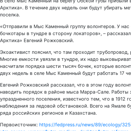
В село Мыс Каменный на берегу Обской губы прибыли
Арктика». В течение двух недель они будут убирать м
поселка.
«Отправили в Мыс Каменный группу волонтеров. У нас
бочкотары в тундре в сторону локаторов», – рассказа
Арктика» Евгений Рожковский.
Экоактивист пояснил, что там проходит трубопровод,
Многие емкости увязли в тундре, их надо выковырива
насчитали порядка шести тысяч бочек, которые волонт
двух недель в селе Мыс Каменный будут работать 17 че
Евгений Рожковский рассказал, что в этом году волон
наводить порядок в районе мыса Марра-Сале. Работы 
упраздненного поселения, известного тем, что в 1912 г
наблюдения за ледовой обстановкой. Всего на Ямале б
ряда российских регионов и Казахстана.
Первоисточник:
https://fedpress.ru/news/89/ecology/32