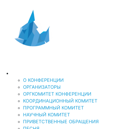
Дальний Восток и
XI Международная
научно-практическая кон
Арктика-2026
“ДАЛЬНИЙ ВОСТОК И АРКТИКА: УСТОЙЧ
О КОНФЕРЕНЦИИ
О КОНФЕРЕНЦИИ
ОРГАНИЗАТОРЫ
ОРГКОМИТЕТ КОНФЕРЕНЦИИ
КООРДИНАЦИОННЫЙ КОМИТЕТ
ПРОГРАММНЫЙ КОМИТЕТ
НАУЧНЫЙ КОМИТЕТ
ПРИВЕТСТВЕННЫЕ ОБРАЩЕНИЯ
ПЕСНЯ