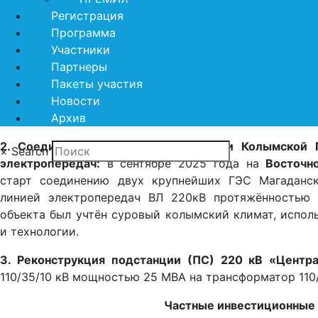
Регистрация
Программа
Участники
Партнеры
Пакеты участия
Новости
Архив
развития горнодобывающей промышленности.
2. Соединение Усть-Среднеканской и Колымской 
×
Search
электропередач:
в сентябре 2025 года на
Восточн
старт соединению двух крупнейших ГЭС Магаданс
линией электропередач ВЛ 220кВ протяжённостью 
объекта был учтён суровый колымский климат, испо
и технологии.
3. Реконструкция подстанции (ПС) 220 кВ «Центра
110/35/10 кВ мощностью 25 МВА на трансформатор 110
Частные инвестиционные