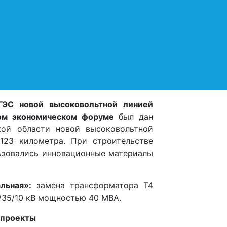
Магаданской области.
Строительство объекта было
завершено в 2024 году. Ввод ГЭС
станции имеет значение для
обеспечения надёжного
энергоснабжения региона и
ГЭС новой высоковольтной линией
ом экономическом форуме
был дан
кой области новой высоковольтной
123 километра. При строительстве
льзовались инновационные материалы
льная»:
замена трансформатора T4
/35/10 кВ мощностью 40 МВА.
 проекты