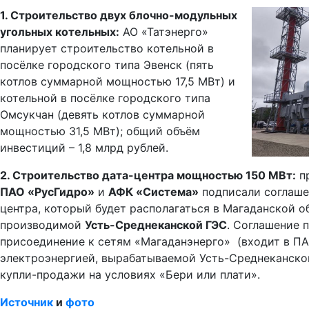
1. Строительство двух блочно-модульных
угольных котельных:
АО «Татэнерго»
планирует строительство котельной в
посёлке городского типа Эвенск (пять
котлов суммарной мощностью 17,5 МВт) и
котельной в посёлке городского типа
Омсукчан (девять котлов суммарной
мощностью 31,5 МВт); общий объём
инвестиций – 1,8 млрд рублей.
2. Строительство дата-центра мощностью 150 МВт:
пр
ПАО «РусГидро»
и
АФК «Система»
подписали соглаше
центра, который будет располагаться в Магаданской о
производимой
Усть-Среднеканской ГЭС
. Соглашение 
присоединение к сетям «Магаданэнерго» (входит в ПА
электроэнергией, вырабатываемой Усть-Среднеканско
купли-продажи на условиях «Бери или плати».
Источник
и
фото