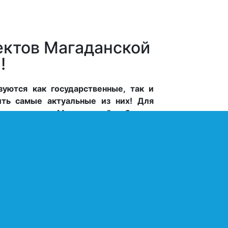
ектов Магаданской
!
уются как государственные, так и
ить самые актуальные из них! Для
энергетики Магаданской области
дарственно-частного партнёрства:
оводство территории оказывает ему
нные проекты
1. Строительство Усть-
Среднеканской ГЭС имени А. Ф.
Дьякова на реке Колыме
, в
Среднеканском городском округе