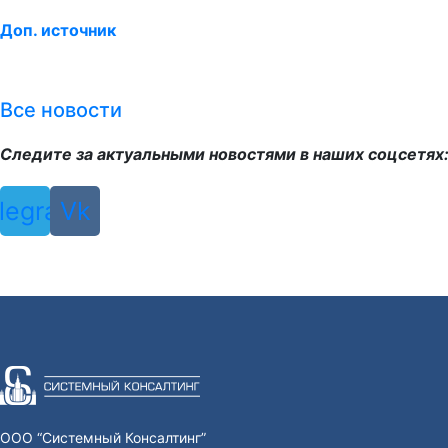
Доп. источник
Все новости
Следите за актуальными новостями в наших соцсетях
legram
Vk
ООО “Системный Консалтинг”