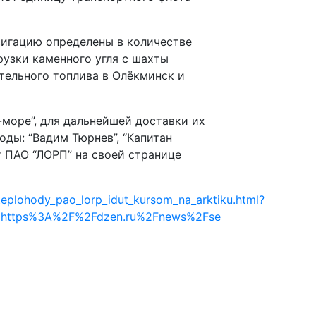
игацию определены в количестве
рузки каменного угля с шахты
тельного топлива в Олёкминск и
-море”, для дальнейшей доставки их
оды: “Вадим Тюрнев”, “Капитан
т ПАО “ЛОРП” на своей странице
eplohody_pao_lorp_idut_kursom_na_arktiku.html?
r=https%3A%2F%2Fdzen.ru%2Fnews%2Fse
: