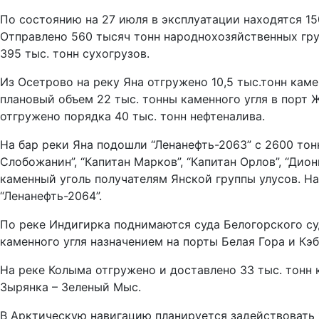
По состоянию на 27 июля в эксплуатации находятся 15
Отправлено 560 тысяч тонн народнохозяйственных груз
395 тыс. тонн сухогрузов.
Из Осетрово на реку Яна отгружено 10,5 тыс.тонн каме
плановый объем 22 тыс. тонны каменного угля в порт 
отгружено порядка 40 тыс. тонн нефтеналива.
На бар реки Яна подошли “Ленанефть-2063” с 2600 тон
Слобожанин”, “Капитан Марков”, “Капитан Орлов”, “Дио
каменный уголь получателям Янской группы улусов. На
“Ленанефть-2064”.
По реке Индигирка поднимаются суда Белогорского су
каменного угля назначением на порты Белая Гора и Кэб
На реке Колыма отгружено и доставлено 33 тыс. тонн 
Зырянка – Зеленый Мыс.
В Арктическую навигацию планируется задействовать 