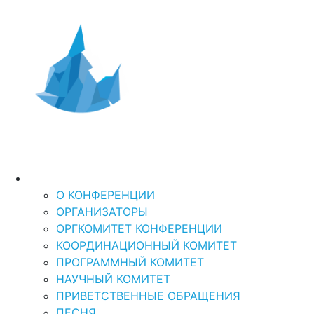
Дальний Восток и
XI Международная
научно-практическая кон
Арктика-2026
“ДАЛЬНИЙ ВОСТОК И АРКТИКА: УСТОЙЧ
О КОНФЕРЕНЦИИ
О КОНФЕРЕНЦИИ
ОРГАНИЗАТОРЫ
ОРГКОМИТЕТ КОНФЕРЕНЦИИ
КООРДИНАЦИОННЫЙ КОМИТЕТ
ПРОГРАММНЫЙ КОМИТЕТ
НАУЧНЫЙ КОМИТЕТ
ПРИВЕТСТВЕННЫЕ ОБРАЩЕНИЯ
ПЕСНЯ