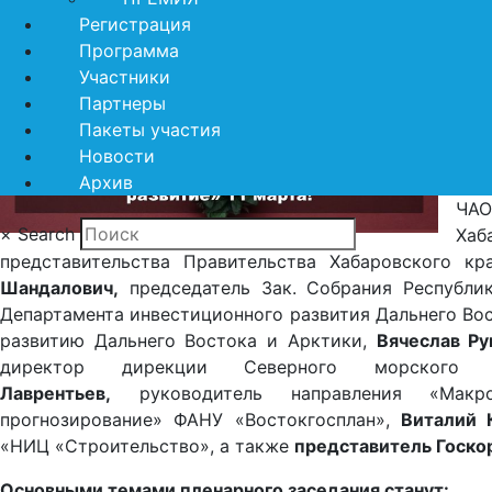
Регистрация
Ко
Программа
уст
Участники
мес
Партнеры
Се
Пакеты участия
ХМ
Новости
гу
Архив
Деп
ЧА
×
Search
Хаб
представительства Правительства Хабаровского к
Шандалович,
председатель Зак. Собрания Республи
Департамента инвестиционного развития Дальнего Во
развитию Дальнего Востока и Арктики,
Вячеслав Р
директор дирекции Северного морског
Лаврентьев,
руководитель направления «Макро
прогнозирование» ФАНУ «Востокгосплан»,
Виталий 
«НИЦ «Строительство», а также
представитель Госко
Основными темами пленарного заседания станут: