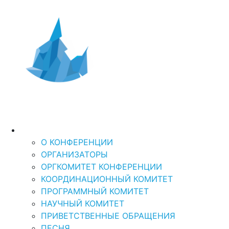
Дальний Восток и
XI Международная
научно-практическая кон
Арктика-2026
“ДАЛЬНИЙ ВОСТОК И АРКТИКА: УСТОЙЧ
О КОНФЕРЕНЦИИ
О КОНФЕРЕНЦИИ
ОРГАНИЗАТОРЫ
ОРГКОМИТЕТ КОНФЕРЕНЦИИ
КООРДИНАЦИОННЫЙ КОМИТЕТ
ПРОГРАММНЫЙ КОМИТЕТ
НАУЧНЫЙ КОМИТЕТ
ПРИВЕТСТВЕННЫЕ ОБРАЩЕНИЯ
ПЕСНЯ