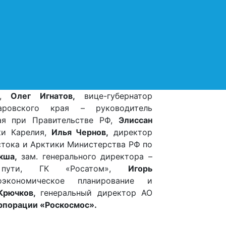
митета СФ по федеративному
ройству, региональной политике,
тному самоуправлению и делам
вера,
Руслан Кухарук,
губернатор
АО – Югры,
Антон Яремчук,
зам.
бернатора ЧАО, начальник
артамента экономики и инвестиций
О,
Олег Игнатов,
вице-губернатор
аровского края – руководитель
рая при Правительстве РФ,
Элиссан
ки Карелия,
Илья Чернов,
директор
стока и Арктики Министерства РФ по
укша,
зам. генерального директора –
о пути, ГК «Росатом»,
Игорь
экономическое планирование и
Крючков,
генеральный директор АО
рпорации «Роскосмос».