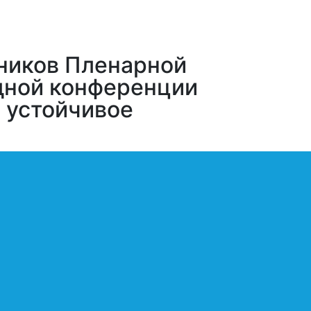
тников Пленарной
дной конференции
: устойчивое
арной сессии XI Международной
е развитие», которая состоится 11
ленарная сессия “РАЗВИТИЕ СЕВЕРО-
ЛОГИСТИКА И КАЧЕСТВО ЖИЗНИ”
арки выступит Генеральный директор
реевич.
остав участников пленарной сессии
войдут:
Сахамин
насьев,
заместитель председателя