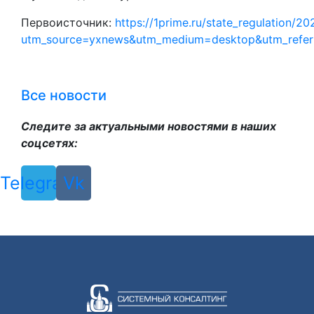
Первоисточник:
https://1prime.ru/state_regulation/
utm_source=yxnews&utm_medium=desktop&utm_refe
Все новости
Следите за актуальными новостями в наших
соцсетях:
Telegram
Vk