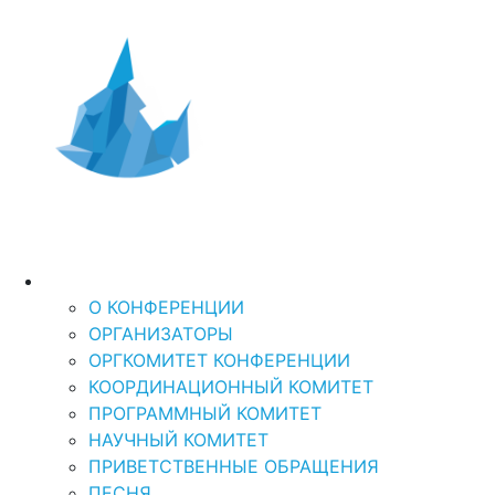
Дальний Восток и
XI Международная
научно-практическая кон
Арктика-2026
“ДАЛЬНИЙ ВОСТОК И АРКТИКА: УСТОЙЧ
О КОНФЕРЕНЦИИ
О КОНФЕРЕНЦИИ
ОРГАНИЗАТОРЫ
ОРГКОМИТЕТ КОНФЕРЕНЦИИ
КООРДИНАЦИОННЫЙ КОМИТЕТ
ПРОГРАММНЫЙ КОМИТЕТ
НАУЧНЫЙ КОМИТЕТ
ПРИВЕТСТВЕННЫЕ ОБРАЩЕНИЯ
ПЕСНЯ