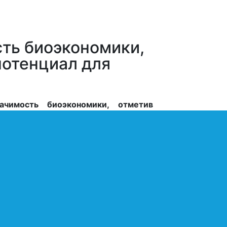
ть биоэкономики,
потенциал для
чимость биоэкономики, отметив
ает перед человеком, экономикой,
дарства приехал на площадку Форума
родной торговли.
Путин
принимает
опросам формирования биоэкономики
лях.
озволю себе остановиться на
начает биоэкономика. Какие
е перспективы и возможности