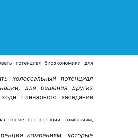
вает перед человеком,
й, сельским хозяйством,
ением. Какую роль играет в
ии индустриального и
ологической безопасности”,
–
овать потенциал биоэкономики для
ть колоссальный потенциал
нации, для решения других
ходе пленарного заседания
алоговые преференции компаниям,
еренции компаниям, которые