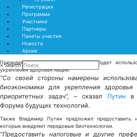
она откры
Регистрация
экономико
Программа
здравоохран
Участники
Партнеры
укреплен
Пакеты участия
технологического суверенитета страны, эк
Новости
сказал Путин в ходе выступления.
Архив
Президент РФ отметил, что Россия будет использ
×
Search
укрепления здоровья нации.
“Со своей стороны намерены использова
биоэкономики для укрепления здоровья 
приоритетных задач”,
– сказал
Путин
в 
Форума будущих технологий.
Также Владимир Путин предложил предоставить н
которые внедряют передовые биотехнологии.
“Предоставить налоговые и другие преф