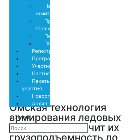
Научный
комитет
Приветственные
обращения
Песня
ПРЕМИЯ
Регистрация
Программа
Участники
Партнеры
Пакеты
участия
Новости
Архив
Омская технология
армирования ледовых
×
Search
переправ увеличит их
грузоподъемность до