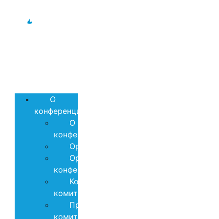
Дальний
Восток и
Арктика-2026
О
конференции
О
конференции
Организаторы
XI Международная
научно-практическая
Оргкомитет
конференция
конференции
“ДАЛЬНИЙ ВОСТОК И АРКТИКА:
Координационный
УСТОЙЧИВОЕ РАЗВИТИЕ”
комитет
Программный
комитет