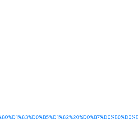
0%D1%83%D0%B5%D1%82%20%D0%B7%D0%B0%D0%BF