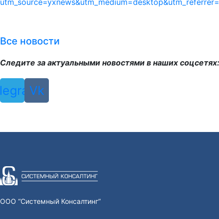
utm_source=yxnews&utm_medium=desktop&utm_referre
Все новости
Следите за актуальными новостями в наших соцсетях
legram
Vk
ООО “Системный Консалтинг”