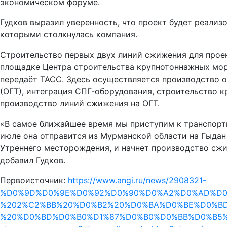
экономическом форуме.
Гудков выразил уверенность, что проект будет реализо
которыми столкнулась компания.
Строительство первых двух линий сжижения для прое
площадке Центра строительства крупнотоннажных мо
передаёт ТАСС. Здесь осуществляется производство о
(ОГТ), интеграция СПГ-оборудования, строительство 
производство линий сжижения на ОГТ.
«В самое ближайшее время мы приступим к транспорт
июле она отправится из Мурманской области на Гыдан
Утреннего месторождения, и начнет производство сжи
добавил Гудков.
Первоисточник:
https://www.angi.ru/news/2908321-
%D0%9D%D0%9E%D0%92%D0%90%D0%A2%D0%AD%D0%
%202%C2%BB%20%D0%B2%20%D0%BA%D0%BE%D0%BD
%20%D0%BD%D0%B0%D1%87%D0%B0%D0%BB%D0%B5%