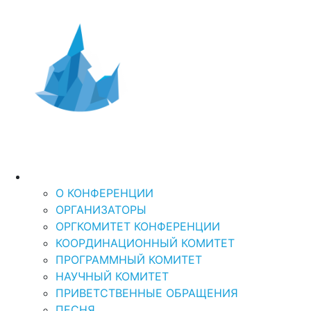
Дальний Восток и
XI Международная
научно-практическая кон
Арктика-2026
“ДАЛЬНИЙ ВОСТОК И АРКТИКА: УСТОЙЧ
О КОНФЕРЕНЦИИ
О КОНФЕРЕНЦИИ
ОРГАНИЗАТОРЫ
ОРГКОМИТЕТ КОНФЕРЕНЦИИ
КООРДИНАЦИОННЫЙ КОМИТЕТ
ПРОГРАММНЫЙ КОМИТЕТ
НАУЧНЫЙ КОМИТЕТ
ПРИВЕТСТВЕННЫЕ ОБРАЩЕНИЯ
ПЕСНЯ