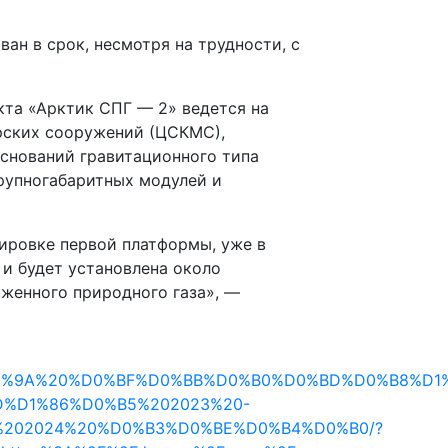
ван в срок, несмотря на трудности, с
кта «Арктик СПГ — 2» ведется на
рских сооружений (ЦСКМС),
снований гравитационного типа
крупногабаритных модулей и
ировке первой платформы, уже в
 и будет установлена около
женного природного газа», —
9A%20%D0%BF%D0%BB%D0%B0%D0%BD%D0%B8%D1%8
%D1%86%D0%B5%202023%20-
202024%20%D0%B3%D0%BE%D0%B4%D0%B0/?