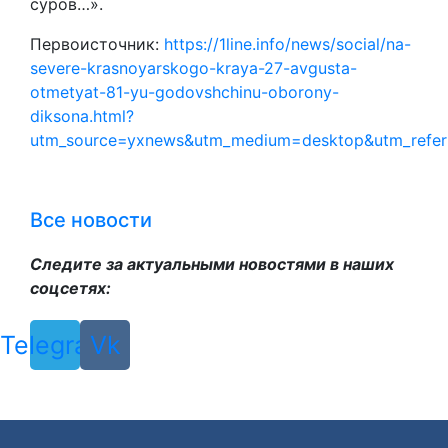
суров…».
Первоисточник:
https://1line.info/news/social/na-
severe-krasnoyarskogo-kraya-27-avgusta-
otmetyat-81-yu-godovshchinu-oborony-
diksona.html?
utm_source=yxnews&utm_medium=desktop&utm_refe
Все новости
Следите за актуальными новостями в наших
соцсетях:
Telegram
Vk