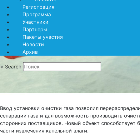
Регистрация
Программа
Участники
Партнеры
Пакеты участия
Новости
Архив
×
Search
Ввод установки очистки газа позволил перераспредели
сепарации газа и дал возможность производить очист
сторонних поставщиков. Новый объект способствует б
части извлечения капельной влаги.