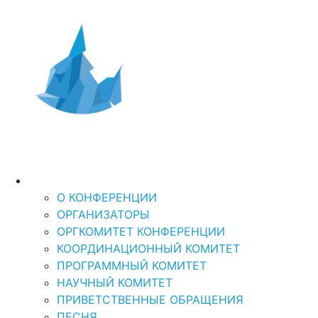
Дальний Восток и
XI Международная
научно-практическая кон
Арктика-2026
“ДАЛЬНИЙ ВОСТОК И АРКТИКА: УСТОЙЧ
О КОНФЕРЕНЦИИ
О КОНФЕРЕНЦИИ
ОРГАНИЗАТОРЫ
ОРГКОМИТЕТ КОНФЕРЕНЦИИ
КООРДИНАЦИОННЫЙ КОМИТЕТ
ПРОГРАММНЫЙ КОМИТЕТ
НАУЧНЫЙ КОМИТЕТ
ПРИВЕТСТВЕННЫЕ ОБРАЩЕНИЯ
ПЕСНЯ