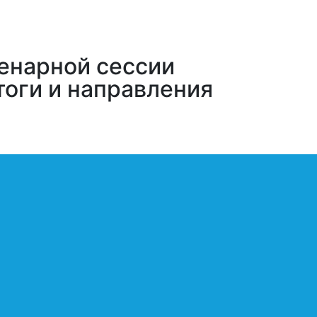
енарной сессии
тоги и направления
воз – 2024», состоялась пленарная
развития». На сессии обсуждались