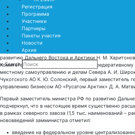
первые итоги реализации ФЗ «О северном завозе».
Регистрация
Программа
В мероприятии приняла участие руководитель Межрег
Участники
технологического, делового и образовательного партн
Партнеры
Дальнего Востока и Арктики (МРПА)» Т. И. Мордасова.
Пакеты участия
Новости
На пленарной сессии выступили первый заместитель 
Архив
Востока и Арктики Г. Г. Гусейнов, председатель Коми
развитию Дальнего Востока и Арктики Н. М. Харитонов
×
Search
Комитета совета Федерации ФС РФ по федеративному у
местному самоуправлению и делам Севера А. И. Широк
Чукотского АО К. Ю. Солонский, первый заместитель г
управлению бизнесом АО «Русатом Арктик» Д. А. Матв
Первый заместитель министра РФ по развитию Дальнего
подчеркнул, что в настоящее время существенно расш
в рамках северного завоза (1,5 тыс. наименований – ра
нововведений замминистра отметил:
введение на федеральном уровне централизованно