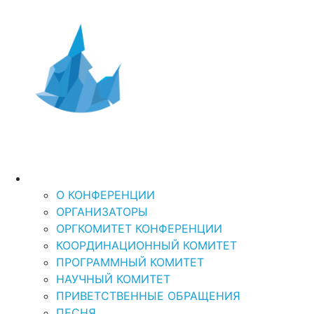
Дальний Восток и
XI Международная
научно-практическая кон
Арктика-2026
“ДАЛЬНИЙ ВОСТОК И АРКТИКА: УСТОЙЧ
О КОНФЕРЕНЦИИ
О КОНФЕРЕНЦИИ
ОРГАНИЗАТОРЫ
ОРГКОМИТЕТ КОНФЕРЕНЦИИ
КООРДИНАЦИОННЫЙ КОМИТЕТ
ПРОГРАММНЫЙ КОМИТЕТ
НАУЧНЫЙ КОМИТЕТ
ПРИВЕТСТВЕННЫЕ ОБРАЩЕНИЯ
ПЕСНЯ