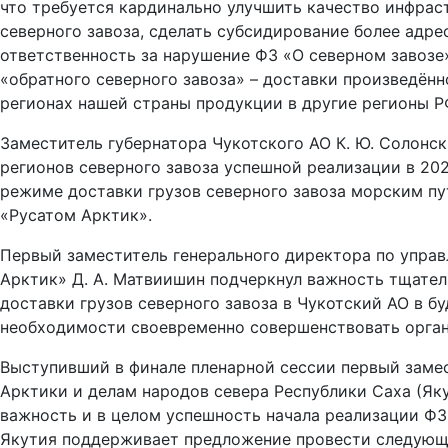
что требуется кардинально улучшить качество инфра
северного завоза, сделать субсидирование более адре
ответственность за нарушение ФЗ «О северном завозе
«обратного северного завоза» – доставки произведён
регионах нашей страны продукции в другие регионы Р
Заместитель губернатора Чукотского АО К. Ю. Солонс
регионов северного завоза успешной реализации в 20
режиме доставки грузов северного завоза морским п
«Русатом Арктик».
Первый заместитель генерального директора по упра
Арктик» Д. А. Матвиишин подчеркнул важность тщател
доставки грузов северного завоза в Чукотский АО в б
необходимости своевременно совершенствовать орган
Выступивший в финале пленарной сессии первый заме
Арктики и делам народов севера Республики Саха (Яку
важность и в целом успешность начала реализации ФЗ 
Якутия поддерживает предложение провести следующ