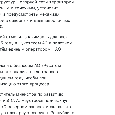
структуры опорной сети территорий
сным и точечным, установить
» и предусмотреть механизм
ной в северных и дальневосточных
Ф.
кий отметил значимость для всех
25 году в Чукотском АО в пилотном
утём единым оператором – АО
влению бизнесом АО «Русатом
ьного анализа всех нюансов
удущем году, чтобы при
изацию этого процесса.
ститель министра по развитию
тия) С. А. Неустроев подчеркнул
«О северном завозе» и сказал, что
ую пленарную сессию в Республике