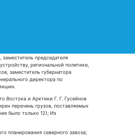
ионального научно-
ёрства «Устойчивое развитие
министра РФ по развитию Дальнего
тета Государственной Думы ФС РФ по
, заместитель председателя
стройству, региональной политике,
ов, заместитель губернатора
енерального директора по
иишин.
 Востока и Арктики Г. Г. Гусейнов
ирен перечень грузов, поставляемых
нее было только 12); Из
го планирования северного завоза;