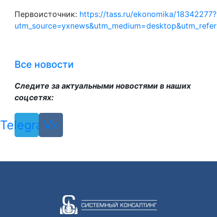
Первоисточник:
https://tass.ru/ekonomika/18342277?
utm_source=yxnews&utm_medium=desktop&utm_refe
Все новости
Следите за актуальными новостями в наших
соцсетях:
Telegram
Vk