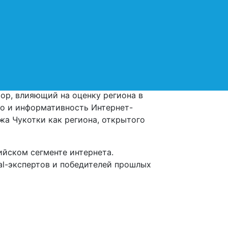
ила лучших в сфере веб- и мобильной
тиционный интернет-ресурс Чукотки.
тников.
ор, влияющий на оценку региона в
во и информативность Интернет-
а Чукотки как региона, открытого
ийском сегменте интернета.
al-экспертов и победителей прошлых