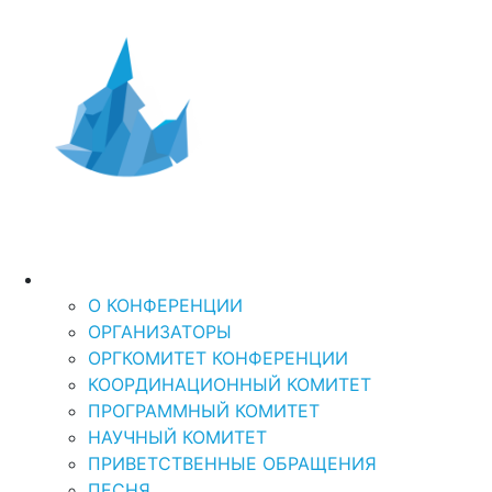
Дальний Восток и
XI Международная
научно-практическая кон
Арктика-2026
“ДАЛЬНИЙ ВОСТОК И АРКТИКА: УСТОЙЧ
О КОНФЕРЕНЦИИ
О КОНФЕРЕНЦИИ
ОРГАНИЗАТОРЫ
ОРГКОМИТЕТ КОНФЕРЕНЦИИ
КООРДИНАЦИОННЫЙ КОМИТЕТ
ПРОГРАММНЫЙ КОМИТЕТ
НАУЧНЫЙ КОМИТЕТ
ПРИВЕТСТВЕННЫЕ ОБРАЩЕНИЯ
ПЕСНЯ