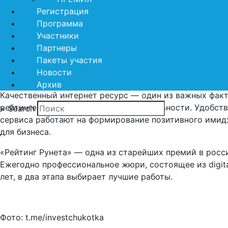
Регистрация
Программа
Участники
Партнеры
Всероссийская Премия «Рейтинг Рунета ‑ 2024» отмет
Пакеты участия
разработки. Обладателем золотой награды стал инвес
Новости
В этом году на конкурс подали заявки более 1000 учас
Архив
Качественный интернет ресурс — один из важных факт
рейтинге Инвестиционной привлекательности. Удобст
×
Search
сервиса работают на формирование позитивного имидж
для бизнеса.
«Рейтинг Рунета» — одна из старейших премий в росс
Ежегодно профессиональное жюри, состоящее из digit
лет, в два этапа выбирает лучшие работы.
Фото: t.me/investchukotka