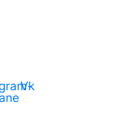
еренция
ИВОЕ РАЗВИТИЕ»
egram-
Vk
lane