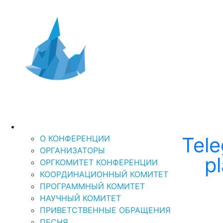
Дальний Восток и
X Международная научно-практическая конф
Арктика-2026
«ДАЛЬНИЙ ВОСТОК И АРКТИКА: УСТОЙЧ
О КОНФЕРЕНЦИИ
Tel
О КОНФЕРЕНЦИИ
ОРГАНИЗАТОРЫ
p
ОРГКОМИТЕТ КОНФЕРЕНЦИИ
КООРДИНАЦИОННЫЙ КОМИТЕТ
ПРОГРАММНЫЙ КОМИТЕТ
НАУЧНЫЙ КОМИТЕТ
ПРИВЕТСТВЕННЫЕ ОБРАЩЕНИЯ
ПЕСНЯ