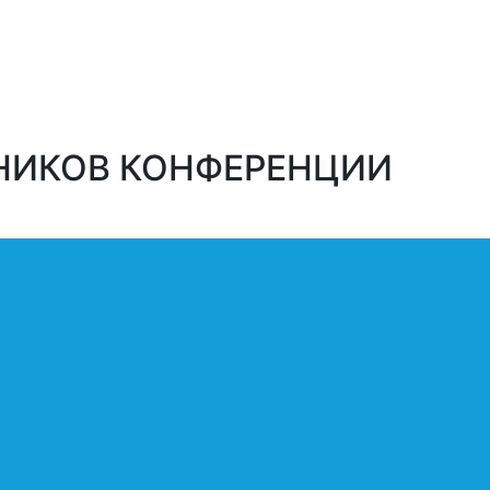
НИКОВ КОНФЕРЕНЦИИ
ые для предоставления организаторам Конференции (в
е « Дальний Восток и Арктика»