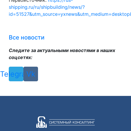
Первоисточник:
https://rus-
shipping.ru/ru/shipbuilding/news/?
id=51527&utm_source=yxnews&utm_medium=desktop
Все новости
Следите за актуальными новостями в наших
соцсетях:
Telegram
Vk