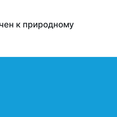
чен к природному
лковый газопровод от
гельский целлюлозно-бумажный