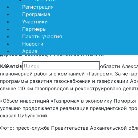
комбинат в свою очередь обеспечил перевод оборудова
Регистрация
использование позволит повысить эффективность рабо
Программа
первых в России начало целенаправленно инвестиров
Участники
своих производств.
Партнеры
Пакеты участия
С вводом в эксплуатацию газопровода также появилас
Новости
шести населённых пунктов региона: Новодвинска, пос
Архив
деревень Заозерье, Никольское и Негино.
×
Search
Как отметил губернатор Архангельской области Алекса
планомерной работы с компанией «Газпром». За четыр
программы развития газоснабжения и газификации Ар
свыше 110 км газопроводов и реконструировано девят
«Объем инвестиций «Газпрома» в экономику Поморья 
успешно продолжается реализация президентской про
сказал Цибульский.
Фото: пресс-служба Правительства Архангельской обл