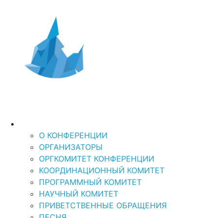
Дальний Восток и
XI Международная
научно-практическая кон
Арктика-2026
“ДАЛЬНИЙ ВОСТОК И АРКТИКА: УСТОЙЧ
О КОНФЕРЕНЦИИ
О КОНФЕРЕНЦИИ
ОРГАНИЗАТОРЫ
ОРГКОМИТЕТ КОНФЕРЕНЦИИ
КООРДИНАЦИОННЫЙ КОМИТЕТ
ПРОГРАММНЫЙ КОМИТЕТ
НАУЧНЫЙ КОМИТЕТ
ПРИВЕТСТВЕННЫЕ ОБРАЩЕНИЯ
ПЕСНЯ