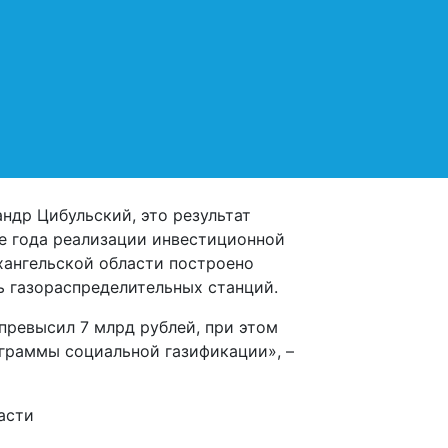
ния на природный газ. Его
ты предприятия, которое одним из
ать в экологическую модернизацию
ь перспектива газификации сразу
ёлков Ширшинский и Беломорье,
ндр Цибульский, это результат
е года реализации инвестиционной
хангельской области построено
ь газораспределительных станций.
превысил 7 млрд рублей, при этом
граммы социальной газификации», –
асти