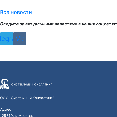
Все новости
Следите за актуальными новостями в наших соцсетях
legram
Vk
ООО “Системный Консалтинг”
Адрес
125319, г. Москва,