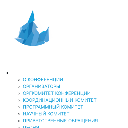
Дальний Восток и
XI Международная
научно-практическая кон
Арктика-2026
“ДАЛЬНИЙ ВОСТОК И АРКТИКА: УСТОЙЧ
О КОНФЕРЕНЦИИ
О КОНФЕРЕНЦИИ
ОРГАНИЗАТОРЫ
ОРГКОМИТЕТ КОНФЕРЕНЦИИ
КООРДИНАЦИОННЫЙ КОМИТЕТ
ПРОГРАММНЫЙ КОМИТЕТ
НАУЧНЫЙ КОМИТЕТ
ПРИВЕТСТВЕННЫЕ ОБРАЩЕНИЯ
ПЕСНЯ