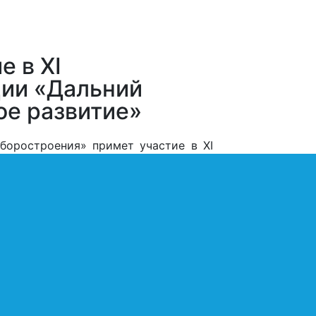
 в XI
ии «Дальний
ое развитие»
боростроения» примет участие в XI
ика: устойчивое развитие», которая
Представители
компании выступят с
докладом на
круглом столе