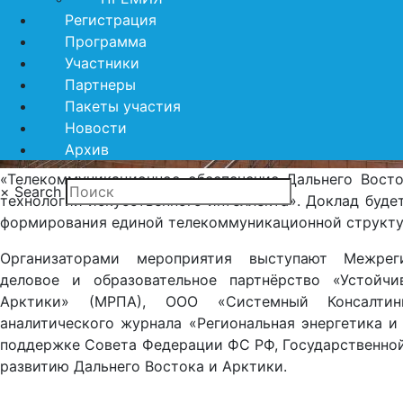
Регистрация
Программа
Участники
Партнеры
Пакеты участия
Новости
Архив
«Телекоммуникационное обеспечение Дальнего Вост
×
Search
технологий искусственного интеллекта». Доклад буд
формирования единой телекоммуникационной структур
Организаторами мероприятия выступают Межрегио
деловое и образовательное партнёрство «Устойч
Арктики» (МРПА), ООО «Системный Консалтин
аналитического журнала «Региональная энергетика и
поддержке Совета Федерации ФС РФ, Государственно
развитию Дальнего Востока и Арктики.