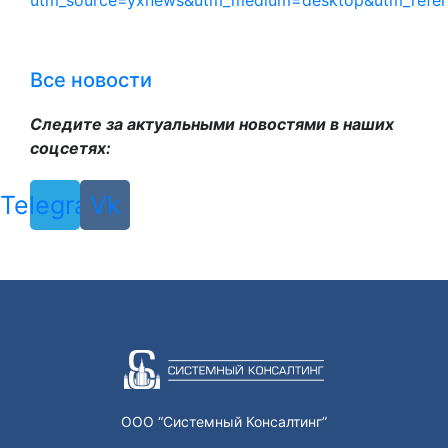
utm_source=yxnews&utm_medium=desktop&utm_refe
Все новости
Следите за актуальными новостями в наших
соцсетях:
Telegram
Vk
ООО “Системный Консалтинг”