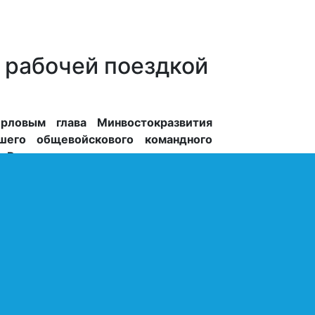
 рабочей поездкой
рловым глава Минвостокразвития
шего общевойскового командного
Рокоссовского, принял участие в
ослужащих и возложил цветы к
итории ДВОКУ.