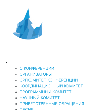
Дальний Восток и
XI Международная
научно-практическая кон
Арктика-2026
“ДАЛЬНИЙ ВОСТОК И АРКТИКА: УСТОЙЧ
О КОНФЕРЕНЦИИ
О КОНФЕРЕНЦИИ
ОРГАНИЗАТОРЫ
ОРГКОМИТЕТ КОНФЕРЕНЦИИ
КООРДИНАЦИОННЫЙ КОМИТЕТ
ПРОГРАММНЫЙ КОМИТЕТ
НАУЧНЫЙ КОМИТЕТ
ПРИВЕТСТВЕННЫЕ ОБРАЩЕНИЯ
ПЕСНЯ